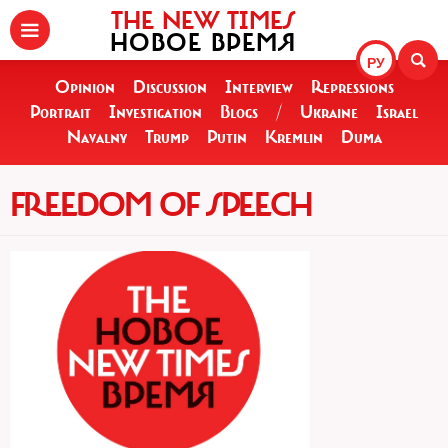
THE NEW TIMES
НОВОЕ ВРЕМЯ
РУ
Opinion
Discussion
Interview
Repressions
Portrait
Investigation
Blogs
/
Ukraine
Israel
Navalny
Trump
Putin
Kremlin
Duma
FREEDOM OF SPEECH