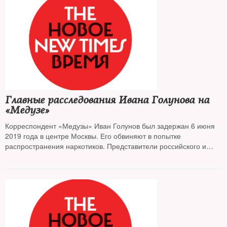
Главные расследования Ивана Голунова на
«Медузе»
Корреспондент «Медузы» Иван Голунов был задержан 6 июня
2019 года в центре Москвы. Его обвиняют в попытке
распространения наркотиков. Представители российского и
международного журналистского сообщества считают, что
Голунова преследуют в связи с его профессиональной
деятельностью. Статьи Ивана, опубликованные на «Медузе»,
обладают высокой общественной значимостью; герои его
текстов могут быть причастны к преследованию.