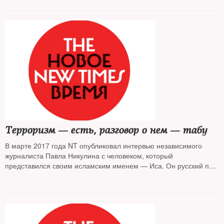
Терроризм — есть, разговор о нем — табу
В марте 2017 года NT опубликовал интервью независимого
журналиста Павла Никулина с человеком, который
представился своим исламским именем — Иса. Он русский по
рождению, из Калужской области, был левым активистом,
поклонником знаменитого русского анархиста Петра
Кропоткина, занимался проблемами рабочего движения и
независимых профсоюзов — ради этого пошел работать на
завод в Калуге, разочаровался и в левом движении, и в