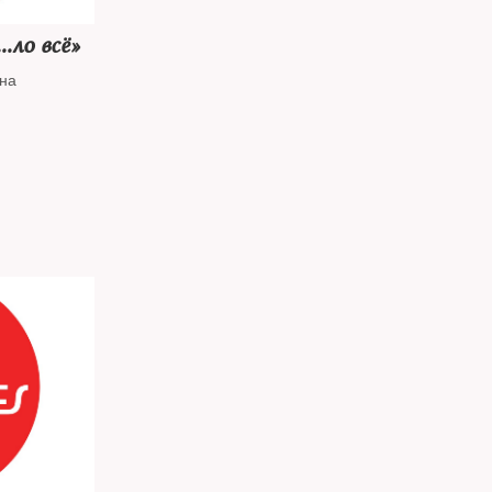
.ло всё»
на