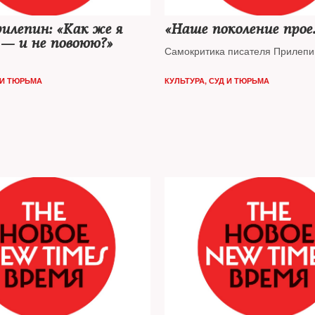
илепин: «Как же я
«Наше поколение прое..
— и не повоюю?»
Самокритика писателя Прилепи
 И ТЮРЬМА
КУЛЬТУРА
,
СУД И ТЮРЬМА