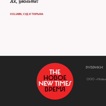
Ах, увольте!
COLUMN
,
СУД И ТЮРЬМА
РУБРИКИ
ООО «Новые