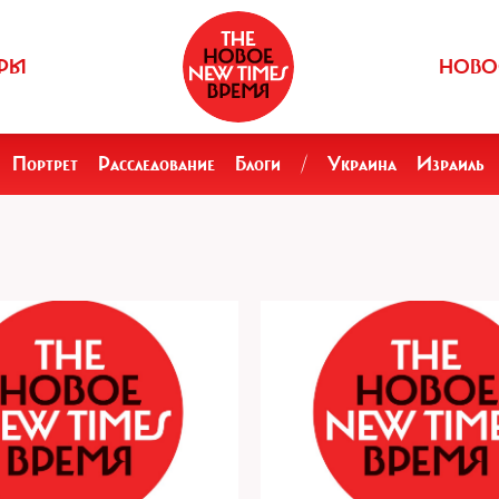
РЫ
НОВО
Портрет
Расследование
Блоги
/
Украина
Израиль