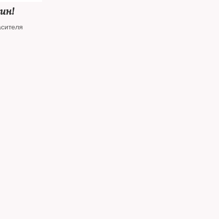
ин!
асителя