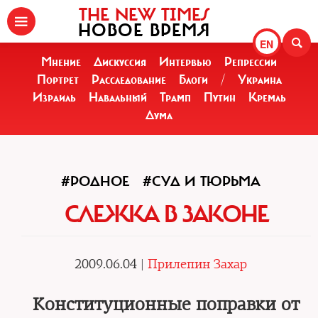
THE NEW TIMES
НОВОЕ ВРЕМЯ
EN
Мнение
Дискуссия
Интервью
Репрессии
Портрет
Расследование
Блоги
/
Украина
Израиль
Навальный
Трамп
Путин
Кремль
Дума
#РОДНОЕ
#СУД И ТЮРЬМА
СЛЕЖКА В ЗАКОНЕ
2009.06.04 |
Прилепин Захар
Конституционные поправки от