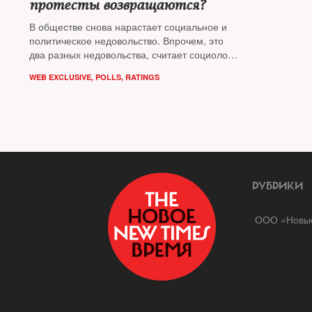
протесты возвращаются?
В обществе снова нарастает социальное и
политическое недовольство. Впрочем, это
два разных недовольства, считает социолог
Алексей Гражданкин
WEB EXCLUSIVE
,
POLLS
,
RATINGS
РУБРИКИ
ООО «Новые