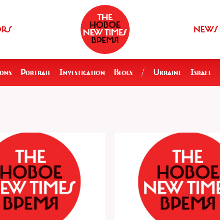
ORS
NEWS
ions
Portrait
Investigation
Blogs
/
Ukraine
Israel