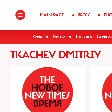
MAIN PAGE
RUBRICS
AUTH
Opinion
Discussion
Interview
Repress
TKACHEV DMITRIY