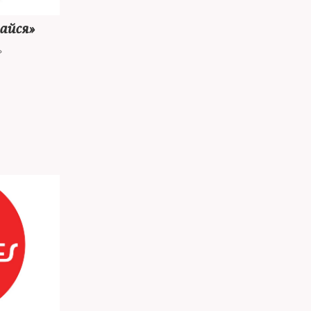
айся»
»