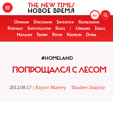
THE NEW TIMES
НОВОЕ ВРЕМЯ
РУ
Opinion
Discussion
Interview
Repressions
Portrait
Investigation
Blogs
/
Ukraine
Israel
Navalny
Trump
Putin
Kremlin
Duma
#HOMELAND
ПОПРОЩАЛСЯ С ЛЕСОМ
2012.08.17 |
Krylov Matvey
Tkachev Dmitriy