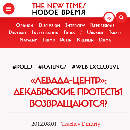
THE NEW TIMES
НОВОЕ ВРЕМЯ
РУ
Opinion
Discussion
Interview
Repressions
Portrait
Investigation
Blogs
/
Ukraine
Israel
Navalny
Trump
Putin
Kremlin
Duma
#POLLS
#RATINGS
#WEB EXCLUSIVE
«ЛЕВАДА-ЦЕНТР»:
ДЕКАБРЬСКИЕ ПРОТЕСТЫ
ВОЗВРАЩАЮТСЯ?
2012.08.01 |
Tkachev Dmitriy