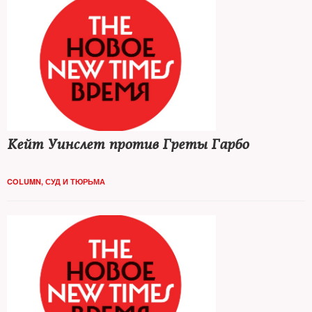
Кейт Уинслет против Греты Гарбо
COLUMN
,
СУД И ТЮРЬМА