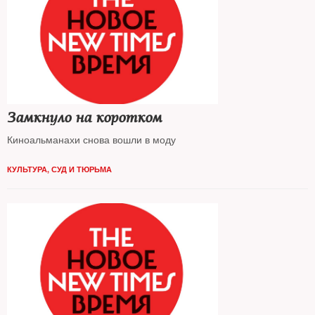
Замкнуло на коротком
Киноальманахи снова вошли в моду
КУЛЬТУРА
,
СУД И ТЮРЬМА