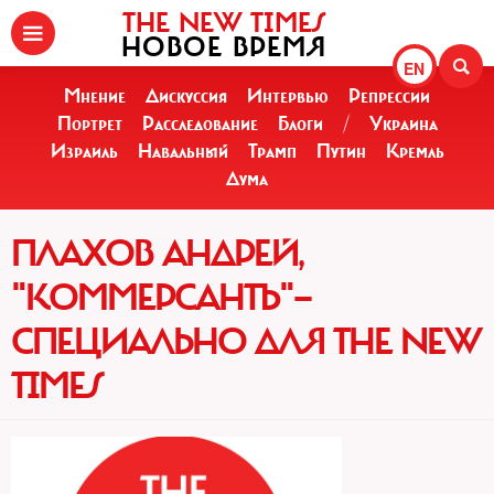
THE NEW TIMES
НОВОЕ ВРЕМЯ
EN
Мнение
Дискуссия
Интервью
Репрессии
Портрет
Расследование
Блоги
/
Украина
Израиль
Навальный
Трамп
Путин
Кремль
Дума
ПЛАХОВ АНДРЕЙ,
"КОММЕРСАНТЪ"—
СПЕЦИАЛЬНО ДЛЯ THE NEW
TIMES