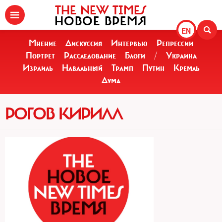
THE NEW TIMES
НОВОЕ ВРЕМЯ
EN
Мнение
Дискуссия
Интервью
Репрессии
Портрет
Расследование
Блоги
/
Украина
Израиль
Навальный
Трамп
Путин
Кремль
Дума
РОГОВ КИРИЛЛ