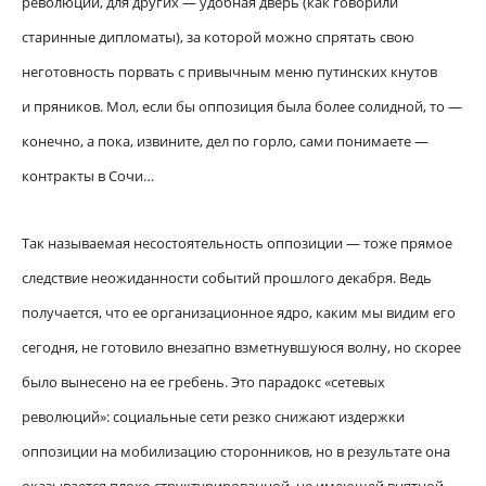
революции, для других — удобная дверь (как говорили
старинные дипломаты), за которой можно спрятать свою
неготовность порвать с привычным меню путинских кнутов
и пряников. Мол, если бы оппозиция была более солидной, то —
конечно, а пока, извините, дел по горло, сами понимаете —
контракты в Сочи…
Так называемая несостоятельность оппозиции — тоже прямое
следствие неожиданности событий прошлого декабря. Ведь
получается, что ее организационное ядро, каким мы видим его
сегодня, не готовило внезапно взметнувшуюся волну, но скорее
было вынесено на ее гребень. Это парадокс «сетевых
революций»: социальные сети резко снижают издержки
оппозиции на мобилизацию сторонников, но в результате она