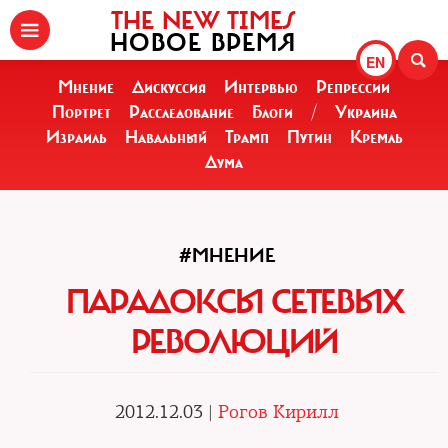
THE NEW TIMES
НОВОЕ ВРЕМЯ
EN
Мнение
Дискуссия
Интервью
Репрессии
Портрет
Расследование
Блоги
/
Украина
Израиль
Навальный
Трамп
Путин
Кремль
Дума
#МНЕНИЕ
ПАРАДОКСЫ СЕТЕВЫХ
РЕВОЛЮЦИЙ
2012.12.03 |
Рогов Кирилл