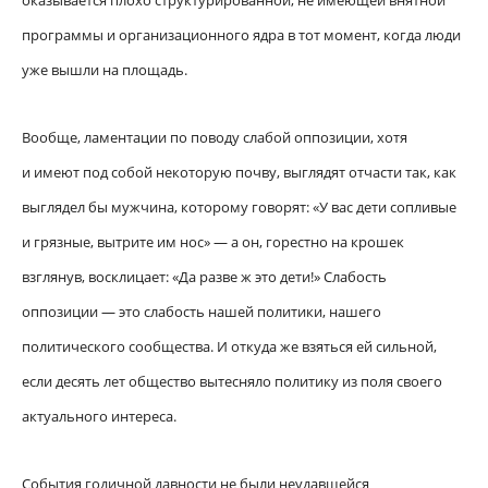
оказывается плохо структурированной, не имеющей внятной
программы и организационного ядра в тот момент, когда люди
уже вышли на площадь.
Вообще, ламентации по поводу слабой оппозиции, хотя
и имеют под собой некоторую почву, выглядят отчасти так, как
выглядел бы мужчина, которому говорят: «У вас дети сопливые
и грязные, вытрите им нос» — а он, горестно на крошек
взглянув, восклицает: «Да разве ж это дети!» Слабость
оппозиции — это слабость нашей политики, нашего
политического сообщества. И откуда же взяться ей сильной,
если десять лет общество вытесняло политику из поля своего
актуального интереса.
События годичной давности не были неудавшейся