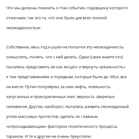
Что мы должны помнить о том событии, годовщину которого
отмечаем, так это то, что оно было для всех полной
неожиданностью.
Собственно, весь год и ушел на попытки эту неожиданность
осмыслить, понять, что с ней делать. Одни (сами знаете кто)
пытались представить ее как эксцесс и вернуть «реальность»
к тем представлениям и порядкам, которые были до. Мол, все
на месте: Путин популярен, за ним нефть, лояльность
запуганных и прикормленных элит, верность свирепых
силовиков. Другие, наоборот, пытались развить неожиданный
успех массовых протестов, сделать их главным
«опрокидывающим» фактором политического процесса,
тараном. И те и другие не очень преуспели.