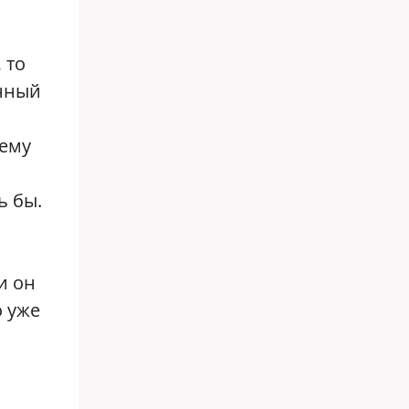
 то
енный
 ему
ь бы.
и он
о уже