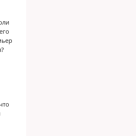
оли
его
мьер
ы?
что
я