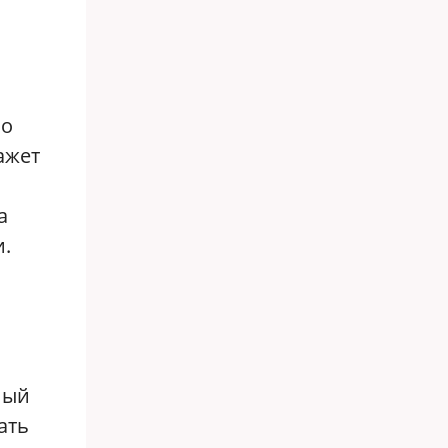
ло
ажет
а
и.
мый
ать