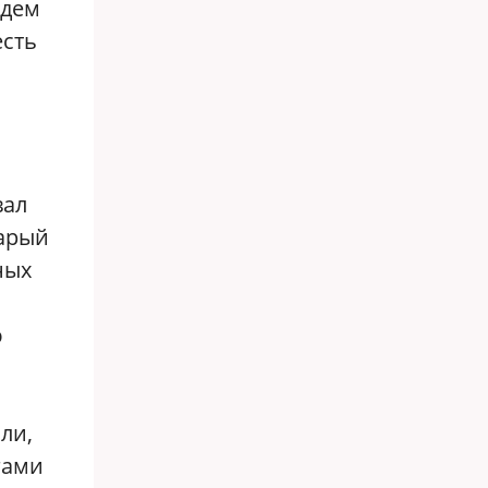
удем
есть
вал
тарый
ных
ю
ли,
гами