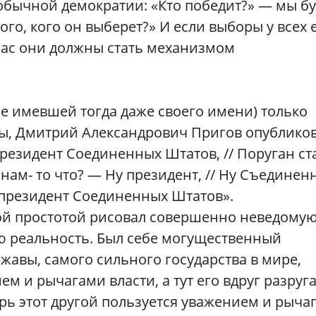
 обычной демократии: «Кто победит?» — мы б
го, кого он выберет?» И если выборы у всех 
нас они должны стать механизмом
(не имевшей тогда даже своего имени) только
ры, Дмитрий Александрович Пригов опублико
резидент Соединенных Штатов, // Поруган с
нам- то что? — Ну президент, // Ну Съединен
дь президент Соединенных Штатов».
ой простотой рисовал совершенно неведому
ю реальность. Был себе могущественный
авы, самого сильного государства в мире,
м и рычагами власти, а тут его вдруг разруга
ерь этот другой пользуется уважением и рыча