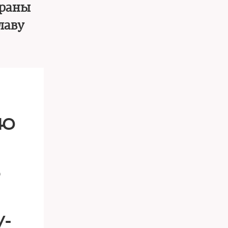
траны
лаву
УЮ
Ь
У-