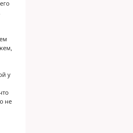
жего
,
чем
жем,
ой у
что
о не