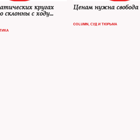
атических кругах
Ценам нужна свобода
 склонны с ходу
ть критике все, что
COLUMN
,
СУД И ТЮРЬМА
 из стен
ТИКА
льства