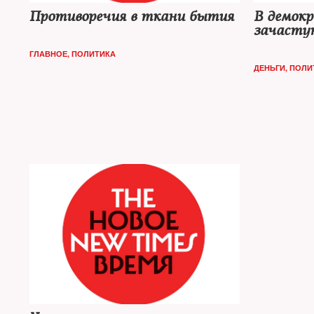
Противоречия в ткани бытия
В демокр
зачастую
подверга
ГЛАВНОЕ
,
ПОЛИТИКА
выходит
ДЕНЬГИ
,
ПОЛИ
правите