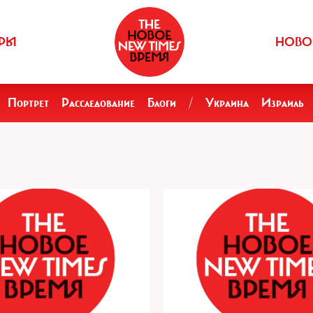
РЫ
НОВО
Портрет
Расследование
Блоги
/
Украина
Израиль