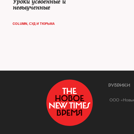
Уроки усвоенные и
невыученные
COLUMN
,
СУД И ТЮРЬМА
РУБРИКИ
ООО «Новые