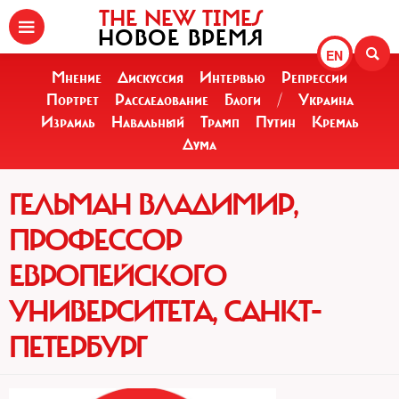
THE NEW TIMES
НОВОЕ ВРЕМЯ
EN
Мнение
Дискуссия
Интервью
Репрессии
Портрет
Расследование
Блоги
/
Украина
Израиль
Навальный
Трамп
Путин
Кремль
Дума
ГЕЛЬМАН ВЛАДИМИР,
ПРОФЕССОР
ЕВРОПЕЙСКОГО
УНИВЕРСИТЕТА, САНКТ-
ПЕТЕРБУРГ