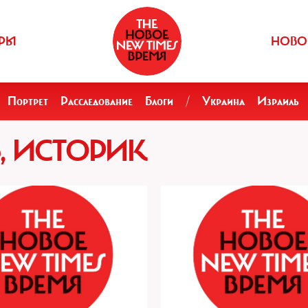
РЫ
НОВО
Портрет
Расследование
Блоги
/
Украина
Израиль
, ИСТОРИК