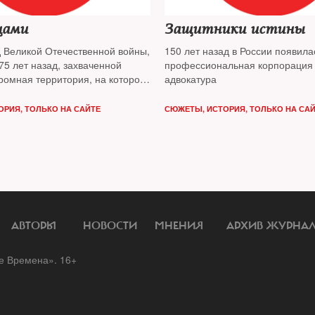
цами
Защитники истины
д Великой Отечественной войны,
150 лет назад в России появила
75 лет назад, захваченной
профессиональная корпорация
ромная территория, на которой
адвокатура
е менее 70 млн советских
м была для людей жизнь в
ОРИЯ
,
ТОЛЬКО НА САЙТЕ
СЮЖЕТЫ
,
ИСТОРИЯ
,
ТОЛЬКО НА СА
этот вопрос для историков до
акрыт
АВТОРЫ
НОВОСТИ
МНЕНИЯ
АРХИВ ЖУРНА
 Времена». 16+