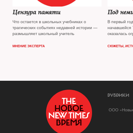
Цензура памяти
Под нем
Что остается в школьных учебниках о
В первый го
трагических событиях недавней истории —
начавшейся 
размышляет школьный учитель
оказалась ог
проживали н
граждан. Че
МНЕНИЕ ЭКСПЕРТА
СЮЖЕТЫ
,
ИСТ
оккупации — 
сих пор не з
РУБРИКИ
ООО «Новые