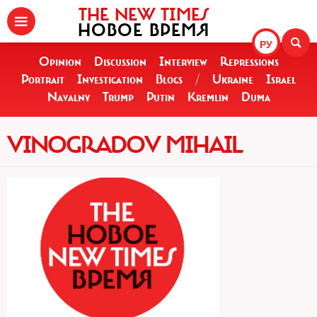
THE NEW TIMES
НОВОЕ ВРЕМЯ
РУ
Opinion
Discussion
Interview
Repressions
Portrait
Investigation
Blogs
/
Ukraine
Israel
Navalny
Trump
Putin
Kremlin
Duma
VINOGRADOV MIHAIL