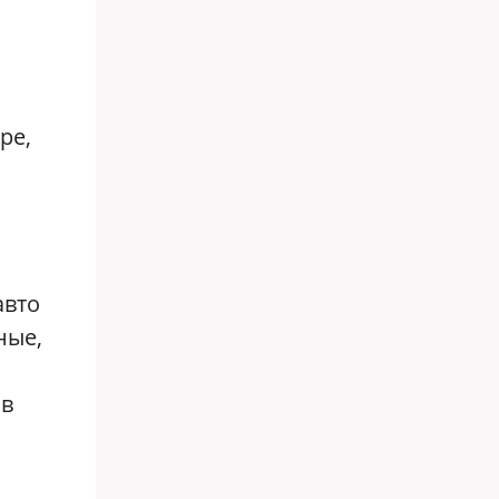
ре,
авто
ные,
 в