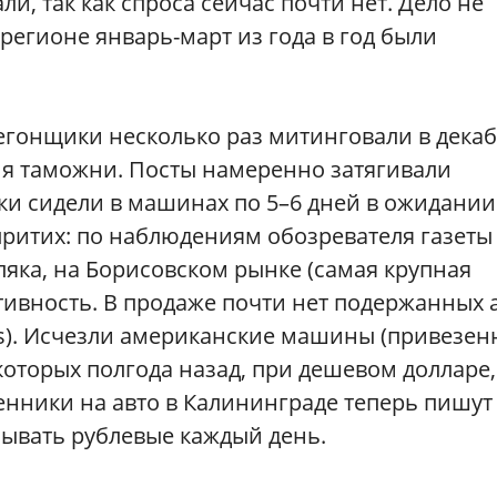
и, так как спроса сейчас почти нет. Дело не
регионе январь-март из года в год были
егонщики несколько раз митинговали в декаб
ния таможни. Посты намеренно затягивали
ки сидели в машинах по 5–6 дней в ожидании
притих: по наблюдениям обозревателя газеты
яка, на Борисовском рынке (самая крупная
тивность. В продаже почти нет подержанных 
es). Исчезли американские машины (привезен
которых полгода назад, при дешевом долларе,
енники на авто в Калининграде теперь пишут
сывать рублевые каждый день.