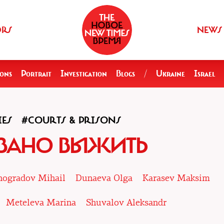
ORS
NEWS
ions
Portrait
Investigation
Blogs
/
Ukraine
Israel
IES
#COURTS & PRISONS
ЗАНО ВЫЖИТЬ
nogradov Mihail
Dunaeva Olga
Karasev Maksim
Meteleva Marina
Shuvalov Aleksandr