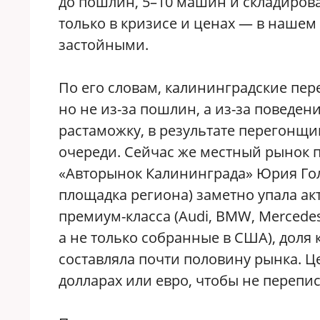
до пошлин, 5–10 машин и складировал
только в кризисе и ценах — в нашем 
застойными.
По его словам, калининградские пер
но не из-за пошлин, а из-за поведе
растаможку, в результате перегонщи
очереди. Сейчас же местный рынок 
«Авторынок Калининграда» Юрия Гол
площадка региона) заметно упала ак
премиум-класса (Audi, BMW, Merced
а не только собранные в США), доля 
составляла почти половину рынка. Ц
долларах или евро, чтобы не перепи