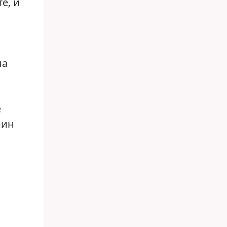
е, и
на
е
шин