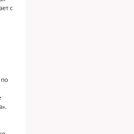
ает с
 по
е
в».
но