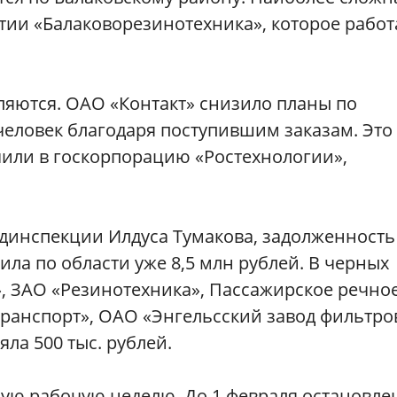
тии «Балаковорезинотехника», которое работ
ляются. ОАО «Контакт» снизило планы по
человек благодаря поступившим заказам. Это
чили в госкорпорацию «Ростехнологии»,
удинспекции Илдуса Тумакова, задолженность
ла по области уже 8,5 млн рублей. В черных
, ЗАО «Резинотехника», Пассажирское речно
ранспорт», ОАО «Энгельсский завод фильтро
ла 500 тыс. рублей.
ую рабочую неделю. До 1 февраля остановле