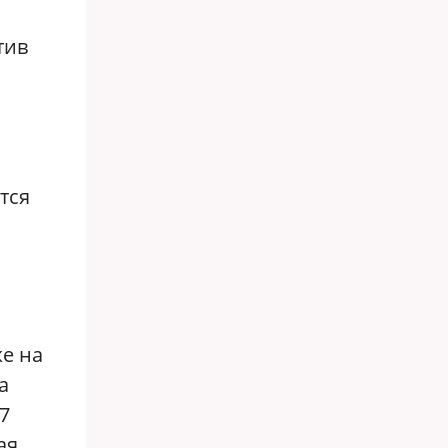
тив
тся
же на
а
7
ая