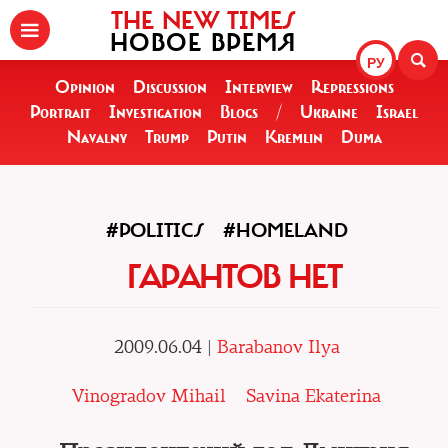
THE NEW TIMES
НОВОЕ ВРЕМЯ
РУ
Opinion
Discussion
Interview
Repressions
Portrait
Investigation
Blogs
/
Ukraine
Israel
Navalny
Trump
Putin
Kremlin
Duma
#POLITICS
#HOMELAND
ГАРАНТОВ НЕТ
2009.06.04 |
Barabanov Ilya
Vinogradov Mihail
Savina Ekaterina