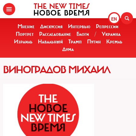
THE NEW TIMES
НОВОЕ ВРЕМЯ
EN
Мнение
Дискуссия
Интервью
Репрессии
Портрет
Расследование
Блоги
/
Украина
Израиль
Навальный
Трамп
Путин
Кремль
Дума
ВИНОГРАДОВ МИХАИЛ