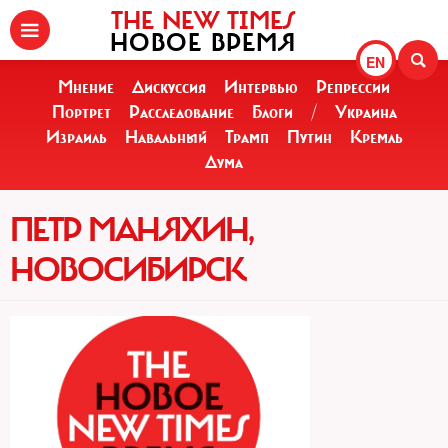
THE NEW TIMES
НОВОЕ ВРЕМЯ
EN
Мнение
Дискуссия
Интервью
Репрессии
Портрет
Расследование
Блоги
/
Украина
Израиль
Навальный
Трамп
Путин
Кремль
Дума
ПЕТР МАНЯХИН,
НОВОСИБИРСК