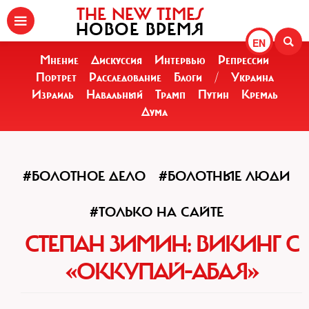
THE NEW TIMES
НОВОЕ ВРЕМЯ
EN
Мнение
Дискуссия
Интервью
Репрессии
Портрет
Расследование
Блоги
/
Украина
Израиль
Навальный
Трамп
Путин
Кремль
Дума
#БОЛОТНОЕ ДЕЛО
#БОЛОТНЫЕ ЛЮДИ
#ТОЛЬКО НА САЙТЕ
СТЕПАН ЗИМИН: ВИКИНГ С
«ОККУПАЙ-АБАЯ»