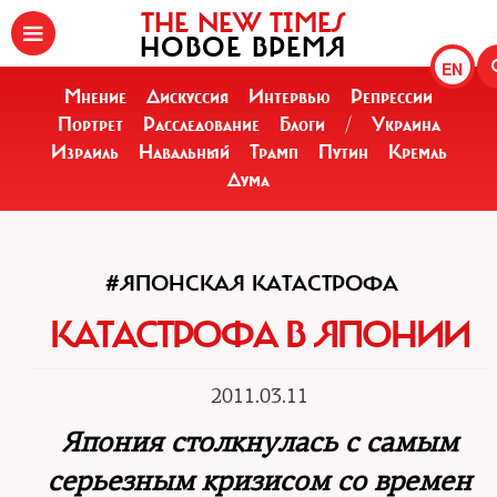
THE NEW TIMES
НОВОЕ ВРЕМЯ
EN
Мнение
Дискуссия
Интервью
Репрессии
Портрет
Расследование
Блоги
/
Украина
Израиль
Навальный
Трамп
Путин
Кремль
Дума
#ЯПОНСКАЯ КАТАСТРОФА
КАТАСТРОФА В ЯПОНИИ
2011.03.11
Япония столкнулась с самым
серьезным кризисом со времен