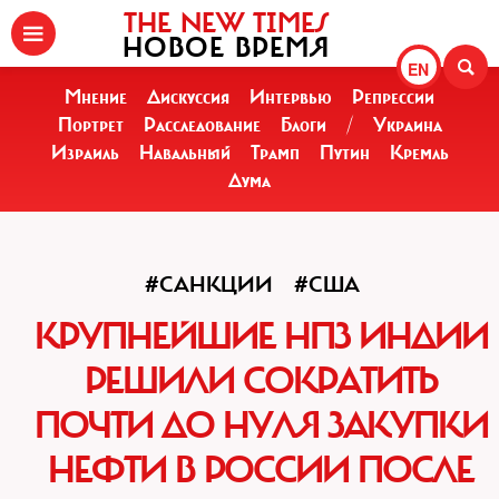
THE NEW TIMES
НОВОЕ ВРЕМЯ
EN
Мнение
Дискуссия
Интервью
Репрессии
Портрет
Расследование
Блоги
/
Украина
Израиль
Навальный
Трамп
Путин
Кремль
Дума
#САНКЦИИ
#США
КРУПНЕЙШИЕ НПЗ ИНДИИ
РЕШИЛИ СОКРАТИТЬ
ПОЧТИ ДО НУЛЯ ЗАКУПКИ
НЕФТИ В РОССИИ ПОСЛЕ