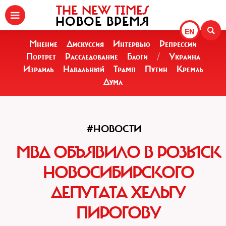
THE NEW TIMES
НОВОЕ ВРЕМЯ
EN
Мнение
Дискуссия
Интервью
Репрессии
Портрет
Расследование
Блоги
/
Украина
Израиль
Навальный
Трамп
Путин
Кремль
Дума
#НОВОСТИ
МВД ОБЪЯВИЛО В РОЗЫСК
НОВОСИБИРСКОГО
ДЕПУТАТА ХЕЛЬГУ
ПИРОГОВУ