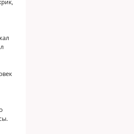
крик,
жал
ил
овек
о
сы.