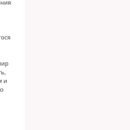
ения
гося
мир
ь,
м и
 о