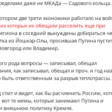
пределами даже не МКАДа — Садового кольца.
 котором две трети экономики работало на вой
 из которых их обещали расселить еще при
региона в соседний вынуждены добираться ч
стка из Йошкар-Олы, просившая Путина пусти
Новгород или Владимир.
ого рода вопросы — записывал, обещал
ния, как записывал, обещал и проч. и год наз
о быть ответственным за разрыв теплотрассы.
д спит и видит, как бы расчленить Россию, ко
 вот те мемы, которые занимают Путина и
 и внешнюю политику Кремля.