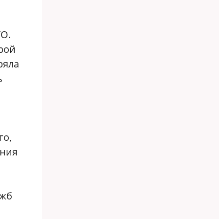
ТО.
орой
ряла
ь
го,
ения
ужб