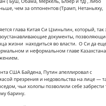
 ( Буш, Обама, Меркель, Блэер и тд) , либо
ньше, чем за оппонентов (Трамп, Нетаньяху,
ется глава Китая Си Цзиньпин, который, так 
правоустанавливающие документы, позволяющи
онца жизни находиться во власти. О Си да еще
ормальном и неформальном главе Казахстана
ажением.
ента США Байдена, Путин апеллировал с
асой презрения и недовольства на лице — т
седом, чьи холопы позволили себе забрести 
ому барину.