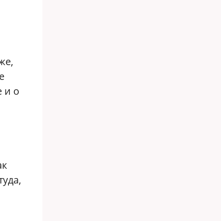
же,
е
 и о
ак
туда,