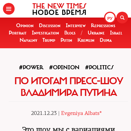
THE NEW TIMES
НОВОЕ ВРЕМЯ
РУ
Opinion
Discussion
Interview
Repressions
Portrait
Investigation
Blogs
/
Ukraine
Israel
Navalny
Trump
Putin
Kremlin
Duma
#POWER
#OPINION
#POLITICS
ПО ИТОГАМ ПРЕСС-ШОУ
ВЛАДИМИРА ПУТИНА
2021.12.23 |
Evgeniya Albats*
Это шоу мы с вариациями