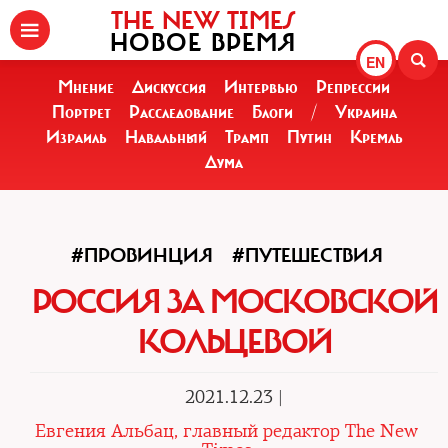
THE NEW TIMES
НОВОЕ ВРЕМЯ
EN
Мнение
Дискуссия
Интервью
Репрессии
Портрет
Расследование
Блоги
/
Украина
Израиль
Навальный
Трамп
Путин
Кремль
Дума
#ПРОВИНЦИЯ
#ПУТЕШЕСТВИЯ
РОССИЯ ЗА МОСКОВСКОЙ
КОЛЬЦЕВОЙ
2021.12.23 |
Евгения Альбац, главный редактор The New