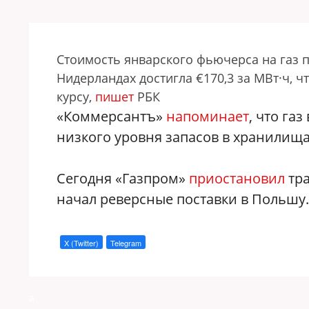
Стоимость январского фьючерса на газ п
Нидерландах достигла €170,3 за МВт·ч, чт
курсу,
пишет
РБК
«Коммерсантъ»
напоминает
, что га
низкого уровня запасов в хранилища
Сегодня «Газпром»
приостановил
тра
начал реверсные поставки в Польшу.
X (Twitter)
Telegram
a