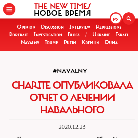
THE NEW TIMES
НОВОЕ ВРЕМЯ
РУ
Opinion
Discussion
Interview
Repressions
Portrait
Investigation
Blogs
/
Ukraine
Israel
Navalny
Trump
Putin
Kremlin
Duma
#NAVALNY
CHARITE ОПУБЛИКОВАЛА
ОТЧЕТ О ЛЕЧЕНИИ
НАВАЛЬНОГО
2020.12.23