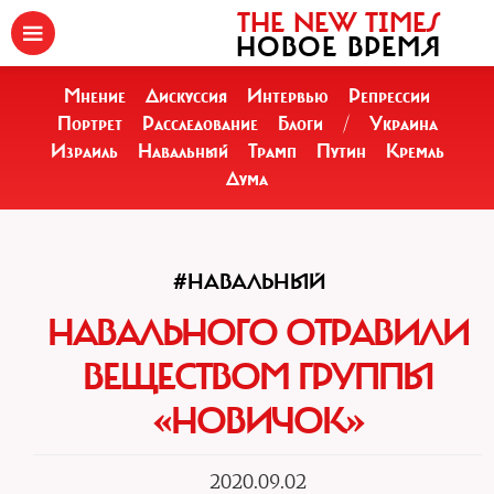
THE NEW TIMES
НОВОЕ ВРЕМЯ
Мнение
Дискуссия
Интервью
Репрессии
Портрет
Расследование
Блоги
/
Украина
Израиль
Навальный
Трамп
Путин
Кремль
Дума
#НАВАЛЬНЫЙ
НАВАЛЬНОГО ОТРАВИЛИ
ВЕЩЕСТВОМ ГРУППЫ
«НОВИЧОК»
2020.09.02