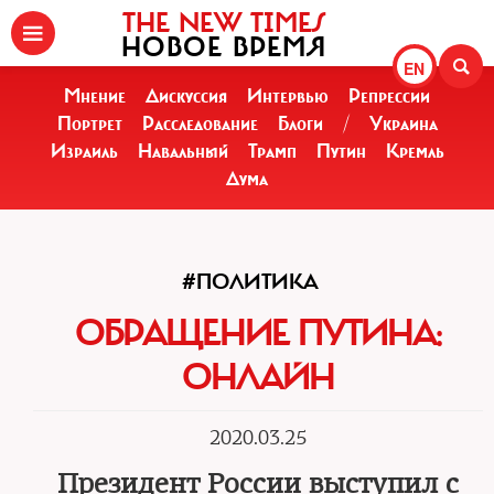
THE NEW TIMES
НОВОЕ ВРЕМЯ
EN
Мнение
Дискуссия
Интервью
Репрессии
Портрет
Расследование
Блоги
/
Украина
Израиль
Навальный
Трамп
Путин
Кремль
Дума
#ПОЛИТИКА
ОБРАЩЕНИЕ ПУТИНА:
ОНЛАЙН
2020.03.25
Президент России выступил с