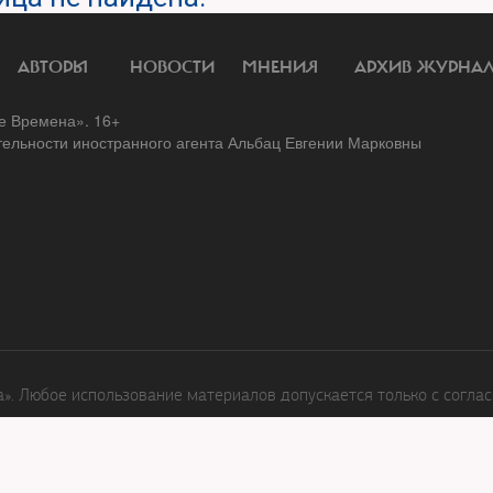
АВТОРЫ
НОВОСТИ
МНЕНИЯ
АРХИВ ЖУРНА
 Времена». 16+
тельности иностранного агента Альбац Евгении Марковны
. Любое использование материалов допускается только с соглас