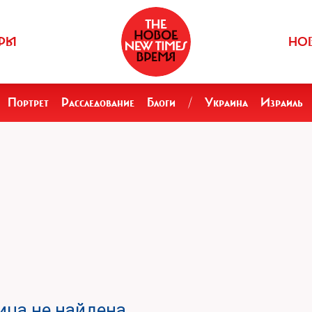
РЫ
НО
Портрет
Расследование
Блоги
/
Украина
Израиль
ца не найдена.