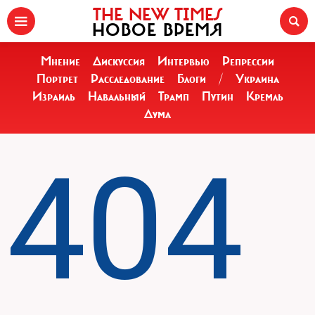
THE NEW TIMES
НОВОЕ ВРЕМЯ
Мнение
Дискуссия
Интервью
Репрессии
Портрет
Расследование
Блоги
/
Украина
Израиль
Навальный
Трамп
Путин
Кремль
Дума
404