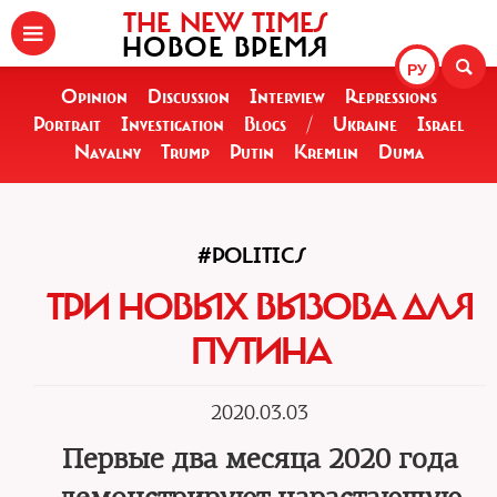
THE NEW TIMES
НОВОЕ ВРЕМЯ
РУ
Opinion
Discussion
Interview
Repressions
Portrait
Investigation
Blogs
/
Ukraine
Israel
Navalny
Trump
Putin
Kremlin
Duma
#POLITICS
ТРИ НОВЫХ ВЫЗОВА ДЛЯ
ПУТИНА
2020.03.03
Первые два месяца 2020 года