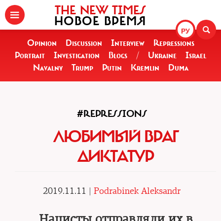
THE NEW TIMES
НОВОЕ ВРЕМЯ
РУ
Opinion
Discussion
Interview
Repressions
Portrait
Investigation
Blogs
/
Ukraine
Israel
Navalny
Trump
Putin
Kremlin
Duma
#REPRESSIONS
ЛЮБИМЫЙ ВРАГ
ДИКТАТУР
2019.11.11 |
Podrabinek Aleksandr
Нацисты отправляли их в