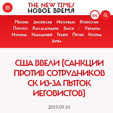
THE NEW TIMES
НОВОЕ ВРЕМЯ
EN
Мнение
Дискуссия
Интервью
Репрессии
Портрет
Расследование
Блоги
/
Украина
Израиль
Навальный
Трамп
Путин
Кремль
Дума
США ВВЕЛИ {САНКЦИИ
ПРОТИВ СОТРУДНИКОВ
СК ИЗ-ЗА ПЫТОК
ИЕГОВИСТОВ}
2019.09.10