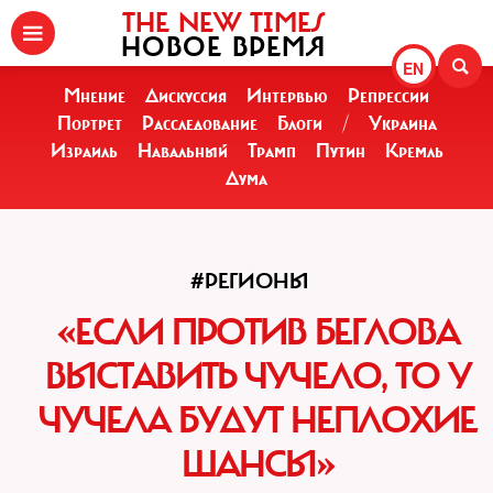
THE NEW TIMES
НОВОЕ ВРЕМЯ
EN
Мнение
Дискуссия
Интервью
Репрессии
Портрет
Расследование
Блоги
/
Украина
Израиль
Навальный
Трамп
Путин
Кремль
Дума
#РЕГИОНЫ
«ЕСЛИ ПРОТИВ БЕГЛОВА
ВЫСТАВИТЬ ЧУЧЕЛО, ТО У
ЧУЧЕЛА БУДУТ НЕПЛОХИЕ
ШАНСЫ»