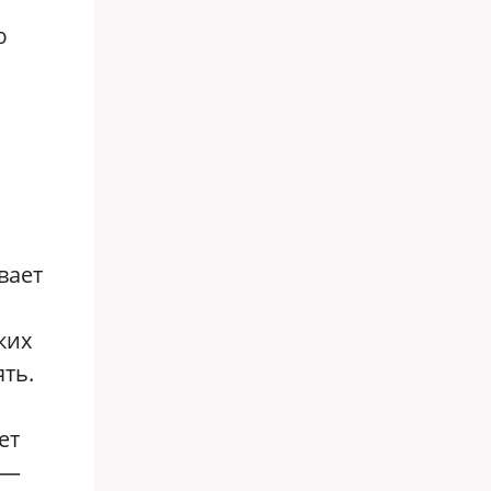
ю
вает
ких
ть.
ет
 —