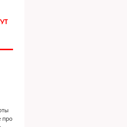
УТ
оты
е про