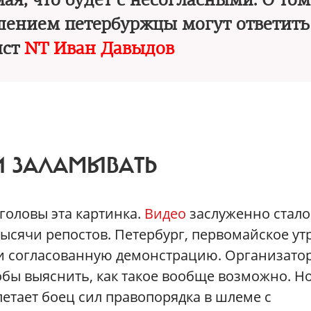
ая, что будет с несогласными. О том
шением петербуржцы могут ответит
ист
NT Иван Давыдов
И ЗАЛАМЫВАТЬ
головы эта картинка.
Видео
заслуженно стало
ысячи репостов. Петербург, первомайское утр
 согласованную демонстрацию. Организато
обы выяснить, как такое вообще возможно. Н
летает боец сил правопорядка в шлеме с