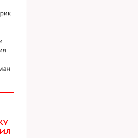
ирик
и
ия
оман
КУ
ВИЯ