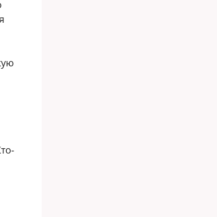
ю
я
й
кую
то-