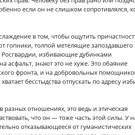
ских прав. Человеку без прав рано или поздн
обенно если он не слишком сопротивлялся, к
наслаждение в том, чтобы ощутить причастност
нают гопники, толпой метелящие запоздавшего
ы Росгвардии, избивающие дубинками
а асфальт, знают это не хуже. Это обаяние
тского фронта, и на добровольных помощнико
 хватает бесстыдства отпускать по адресу изб
(в разных отношениях, это ведь и этическая
ствовать, что он — тоже часть этой силы. У н
ательно отказывающееся от гуманистических