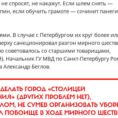
, не спросят, не накажут. Если шлем снять —
пин, если обучить грамоте — сочинит панег
и. В случае с Петербургом их круг более ил
м верху санкционировал разгон мирного шеств
тво советовалось со старшими товарищами,
). Начальник ГУ МВД по Санкт-Петербургу Р
а Александр Беглов.
СДЕЛАТЬ ГОРОД «СТОЛИЦЕЙ
Я» (ДРУГИХ ПРОБЛЕМ НЕТ),
ОМ, НЕ СУМЕВ ОРГАНИЗОВАТЬ УБОР
РОИЛ ПОБОИЩЕ В ХОДЕ МИРНОГО ШЕСТ