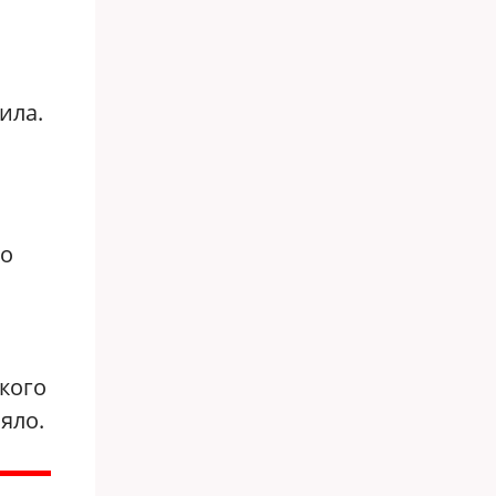
ила.
ло
кого
яло.