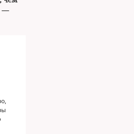
, чем
ь —
о,
ры
о