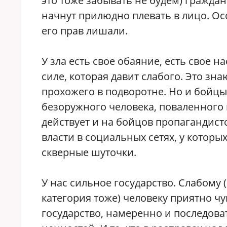
это тоже забывать не будем) граждан
начнут прилюдно плевать в лицо. Ос
его прав лишали.
У зла есть свое обаяние, есть свое 
силе, которая давит слабого. Это з
прохожего в подворотне. Но и бойц
безоружного человека, поваленного н
действует и на бойцов пропагандис
власти в социальных сетях, у которых
скверные шуточки.
У нас сильное государство. Слабому 
категория тоже) человеку приятно чув
государство, намеренно и последов