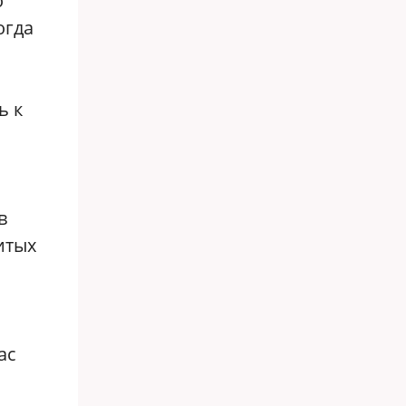
о
огда
ь к
в
итых
ас