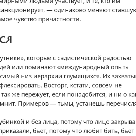
 мирными людьми участвует, и те, кто им
 и санкционирует, — одинаково меняют ставшу
амое чувство причастности.
СЯ
тники», которые с садистической радостью
дей или поминают «международный опыт»
, самый низ иерархии глумящихся. Их захваты
флексировать. Восторг, кстати, совсем не
так же пережует, если понадобится, и ни о ка
омнит. Примеров — тьмы, устанешь перечисля
убинкой и без лица, потому что лицо закрыва
приказали, бьет, потому что любит бить, бьет