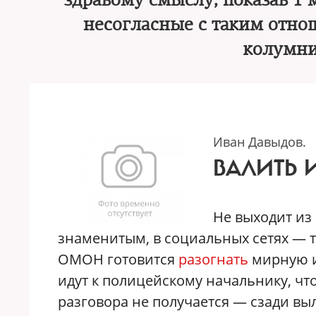
здравому смыслу, показав 1 м
несогласные с таким отно
колумн
Иван Давыдов.
ВАЛИТЬ 
Не выходит из 
знаменитым, в социальных сетях — т
ОМОН готовится
разогнать
мирную и
идут к полицейскому начальнику, чт
разговора не получается — сзади вы