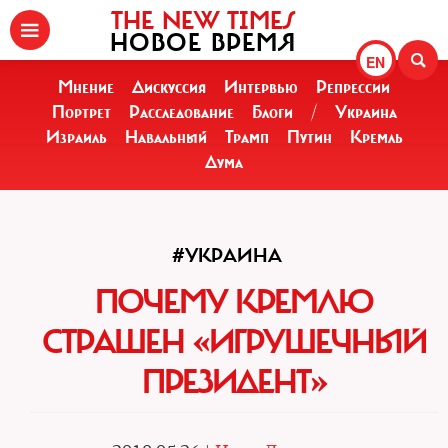
THE NEW TIMES
НОВОЕ ВРЕМЯ
EN
Мнение
Дискуссия
Интервью
Репрессии
Портрет
Расследование
Блоги
/
Украина
Израиль
Навальный
Трамп
Путин
Кремль
Дума
#УКРАИНА
ПОЧЕМУ КРЕМЛЮ
СТРАШЕН «ИГРУШЕЧНЫЙ
ПРЕЗИДЕНТ»