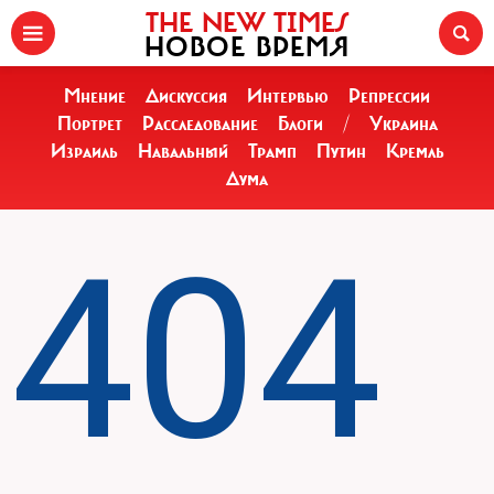
THE NEW TIMES
НОВОЕ ВРЕМЯ
Мнение
Дискуссия
Интервью
Репрессии
Портрет
Расследование
Блоги
/
Украина
Израиль
Навальный
Трамп
Путин
Кремль
Дума
404