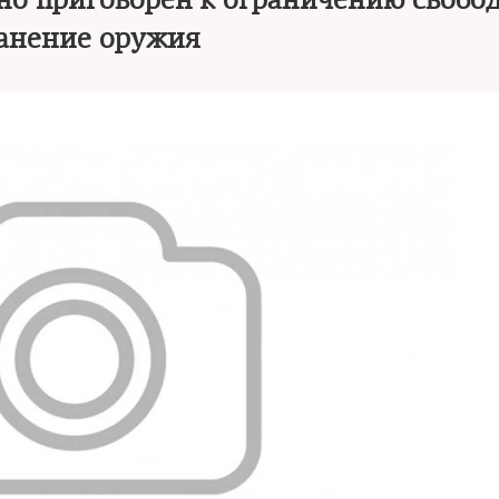
но приговорен к ограничению свобо
анение оружия