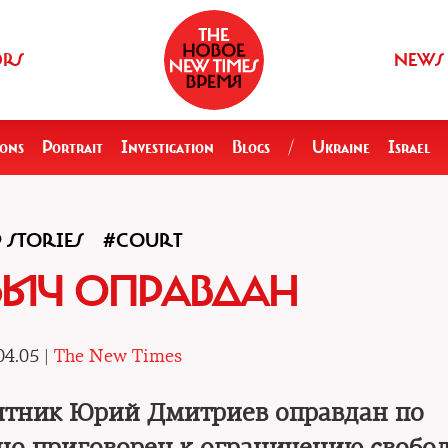
ORS
NEWS
ions
Portrait
Investigation
Blogs
/
Ukraine
Israel
 STORIES
#COURT
БЫЧ ОПРАВДАН
04.05 |
The New Times
итник Юрий Дмитриев оправдан по