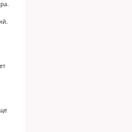
ра.
ий.
ет
бще