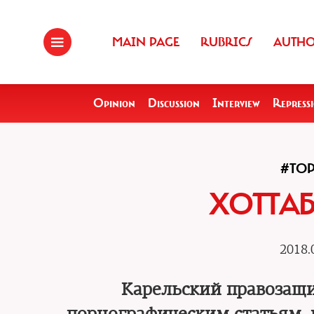
MAIN PAGE
RUBRICS
AUTH
Opinion
Discussion
Interview
Repress
#TOP
ХОТТА
2018.
Карельский правозащ