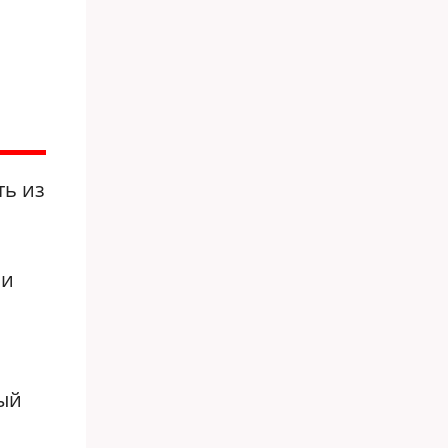
ть из
 и
вый