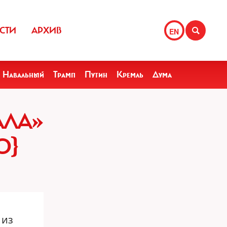
СТИ
АРХИВ
EN
Навальный
Трамп
Путин
Кремль
Дума
АЛА»
О}
 из