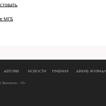
стовать
е МГБ
АВТОРЫ
НОВОСТИ
МНЕНИЯ
АРХИВ ЖУРНА
 Времена». 16+