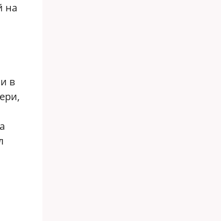
й на
и в
ери,
а
л