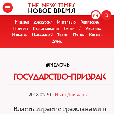
THE NEW TIMES
НОВОЕ ВРЕМЯ
EN
Мнение
Дискуссия
Интервью
Репрессии
Портрет
Расследование
Блоги
/
Украина
Израиль
Навальный
Трамп
Путин
Кремль
Дума
#МЕЛОЧЬ
ГОСУДАРСТВО-ПРИЗРАК
2018.03.30 |
Иван Давыдов
Власть играет с гражданами в