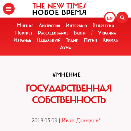
THE NEW TIMES
НОВОЕ ВРЕМЯ
EN
Мнение
Дискуссия
Интервью
Репрессии
Портрет
Расследование
Блоги
/
Украина
Израиль
Навальный
Трамп
Путин
Кремль
Дума
#МНЕНИЕ
ГОСУДАРСТВЕННАЯ
СОБСТВЕННОСТЬ
2018.03.09 |
Иван Давыдов*