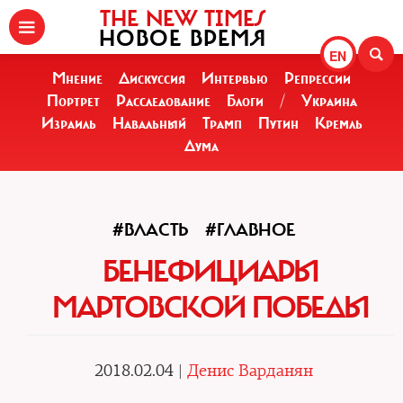
THE NEW TIMES
НОВОЕ ВРЕМЯ
EN
Мнение
Дискуссия
Интервью
Репрессии
Портрет
Расследование
Блоги
/
Украина
Израиль
Навальный
Трамп
Путин
Кремль
Дума
#ВЛАСТЬ
#ГЛАВНОЕ
БЕНЕФИЦИАРЫ
МАРТОВСКОЙ ПОБЕДЫ
2018.02.04 |
Денис Варданян