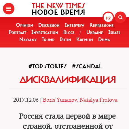
THE NEW TIMES
НОВОЕ ВРЕМЯ
РУ
Opinion
Discussion
Interview
Repressions
Portrait
Investigation
Blogs
/
Ukraine
Israel
Navalny
Trump
Putin
Kremlin
Duma
#TOP STORIES
#SCANDAL
ДИСКВАЛИФИКАЦИЯ
2017.12.06 |
Boris Yunanov, Natalya Frolova
Россия стала первой в мире
страной, отстраненной от