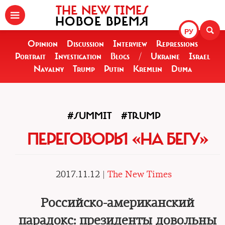
THE NEW TIMES
НОВОЕ ВРЕМЯ
РУ
Opinion
Discussion
Interview
Repressions
Portrait
Investigation
Blogs
/
Ukraine
Israel
Navalny
Trump
Putin
Kremlin
Duma
#SUMMIT
#TRUMP
ПЕРЕГОВОРЫ «НА БЕГУ»
2017.11.12 |
The New Times
Российско-американский
парадокс: президенты довольны