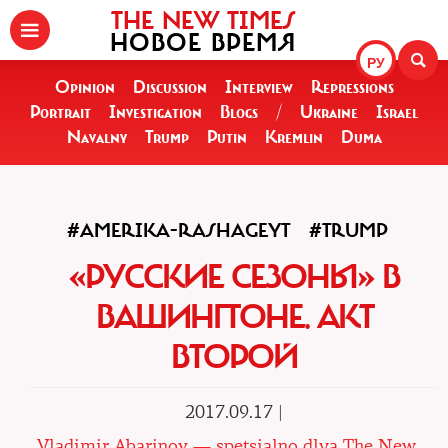
THE NEW TIMES
НОВОЕ ВРЕМЯ
РУ
Opinion
Discussion
Interview
Repressions
Portrait
Investigation
Blogs
/
Ukraine
Israel
Navalny
Trump
Putin
Kremlin
Duma
#AMERIKA-RASHAGEYT
#TRUMP
«РУССКИЕ СЕЗОНЫ» В
ВАШИНГТОНЕ. АКТ
ВТОРОЙ
2017.09.17 |
Vladimir Abarinov — spetsialno dlya The New