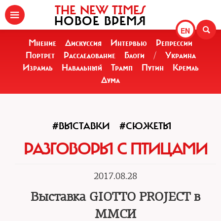
THE NEW TIMES
НОВОЕ ВРЕМЯ
EN
Мнение
Дискуссия
Интервью
Репрессии
Портрет
Расследование
Блоги
/
Украина
Израиль
Навальный
Трамп
Путин
Кремль
Дума
#ВЫСТАВКИ
#СЮЖЕТЫ
РАЗГОВОРЫ С ПТИЦАМИ
2017.08.28
Выставка GIOTTO PROJECT в
ММСИ