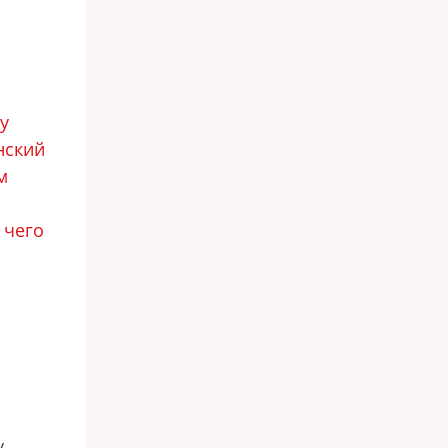
у
нский
м
и
чего
о
у