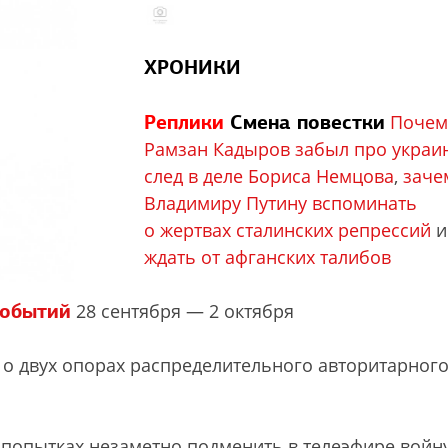
ХРОНИКИ
Реплики
Смена повестки
Почем
Рамзан Кадыров забыл про украи
след в деле Бориса Немцова
,
заче
Владимиру Путину вспоминать
о жертвах сталинских репрессий
ждать от афганских талибов
событий
28 сентября — 2 октября
о двух опорах распределительного авторитарног
попытках незаметно подменить в телеэфире войн