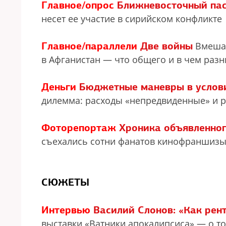
Главное/опрос
Ближневосточный пас
несет ее участие в сирийском конфликте
Главное/параллели
Две войны
Вмешат
в Афганистан — что общего и в чем разн
Деньги
Бюджетные маневры в услов
дилемма: расходы «непредвиденные» и 
Фоторепортаж
Хроника объявленног
съехались сотни фанатов кинофраншизы
СЮЖЕТЫ
Интервью
Василий Слонов: «Как рен
выставки «Ватники апокалипсиса» — о т