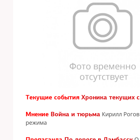
Текущие события
Хроника текущих 
Мнение
Война и тюрьма
Кирилл Рогов 
режима
Пропаганда
По дороге в Дамбасск
О 