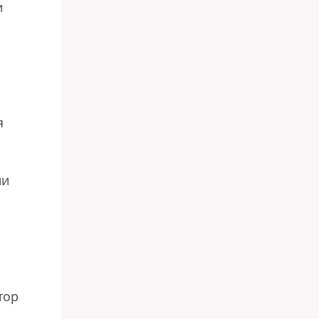
и
я
ии
тор