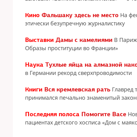
Кино
Фальшаку здесь не место
На фес
этически безупречную журналистику
Выставки
Дамы с камелиями
В Париже
Образы проституции во Франции»
Наука
Тухлые яйца на алмазной нак
в Германии рекорд сверхпроводимости
Книги
Вся кремлевская рать
Главред т
принимался печально знаменитый закон 
Последняя полоса
Помогите Васе
Нов
пациентах детского хосписа «Дом с мая