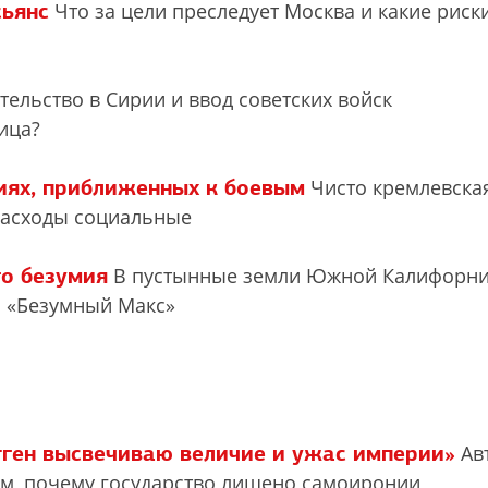
ьянс
Что за цели преследует Москва и какие риск
ельство в Сирии и ввод советских войск
ица?
иях, приближенных к боевым
Чисто кремлевска
расходы социальные
о безумия
В пустынные земли Южной Калифорн
 «Безумный Макс»
тген высвечиваю величие и ужас империи»
Ав
ом, почему государство лишено самоиронии