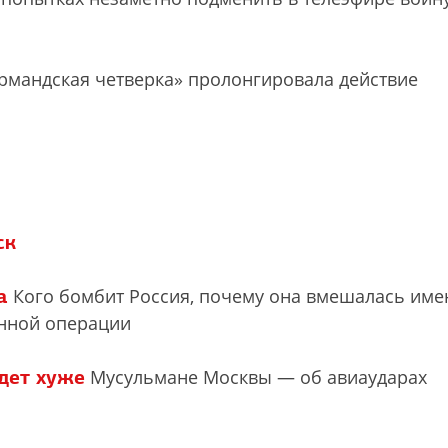
мандская четверка» пролонгировала действие
ск
а
Кого бомбит Россия, почему она вмешалась име
енной операции
удет хуже
Мусульмане Москвы — об авиаударах