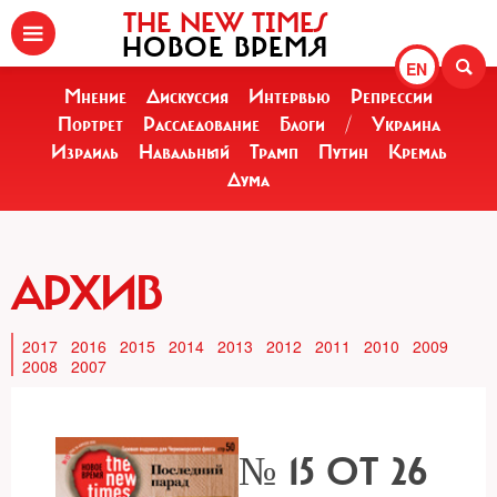
THE NEW TIMES
НОВОЕ ВРЕМЯ
EN
Мнение
Дискуссия
Интервью
Репрессии
Портрет
Расследование
Блоги
/
Украина
Израиль
Навальный
Трамп
Путин
Кремль
Дума
АРХИВ
2017
2016
2015
2014
2013
2012
2011
2010
2009
2008
2007
№ 15 ОТ 26