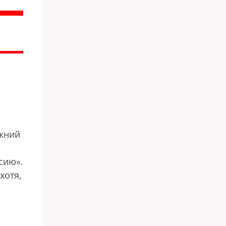
ежний
сию».
хотя,
и