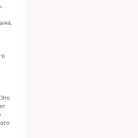
».
ыха,
го
 Это
ет
е
мого