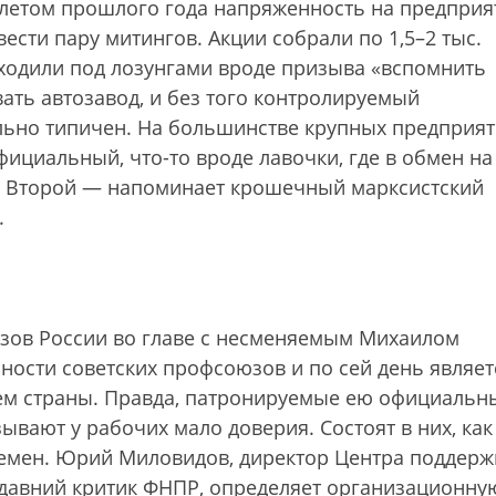
а летом прошлого года напряженность на предприя
ести пару митингов. Акции собрали по 1,5–2 тыс.
оходили под лозунгами вроде призыва «вспомнить
ать автозавод, и без того контролируемый
льно типичен. На большинстве крупных предприя
ициальный, что-то вроде лавочки, где в обмен на
. Второй — напоминает крошечный марксистский
.
ов России во главе с несменяемым Михаилом
ости советских профсоюзов и по сей день являет
 страны. Правда, патронируемые ею официальн
вают у рабочих мало доверия. Состоят в них, как
ремен. Юрий Миловидов, директор Цент­ра поддерж
давний критик ФНПР, определяет организационну