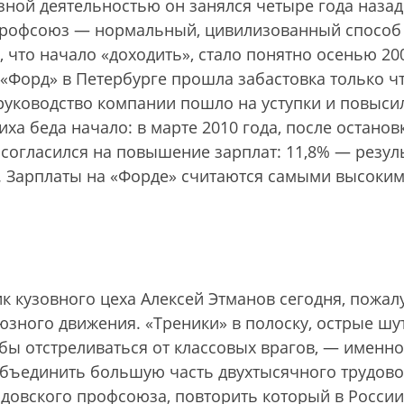
ной деятельностью он занялся четыре года назад
 проф­союз — нормальный, цивилизованный способ
о, что начало «доходить», стало понятно осенью 20
 «Форд» в Петербурге прошла забастовка только ч
руководство компании пошло на уступки и повыси
ха беда начало: в марте 2010 года, после останов
согласился на повышение зарплат: 11,8% — резул
 Зарплаты на «Форде» считаются самыми высоки
 кузовного цеха Алексей Этманов сегодня, пожалу
юзного движения. «Треники» в полоску, острые шу
абы отстреливаться от классовых врагов, — именно
объединить большую часть двухтысячного трудово
рдовского профсоюза, повторить который в России