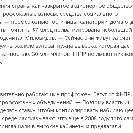
ния страны как «закрытое акционерное общество
а профсоюзные взносы, средства социального
ва — профсоюзные гостиницы, санатории, дома отд
ь почти на $7 млрд приватизирована небольшой
дсчитал Миловидов. — Сейчас они живут за счет
нужны жалкие взносы, нужна вывеска, которая дает
венностью. 30 млн членов ФНПР не имеют никако
.
твительно работающие профсоюзы бегут от ФНПР.
 профсоюзных объединений. — Поэтому власть ищ
делать ставку, чтобы контролировать набирающе
среде рассказывают, что еще в 2008 году того са
приглашали в высокие кабинеты и предлагали