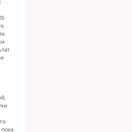
:
05
то
ло
ки
ьтат
ми
й,
тки
го
 пока