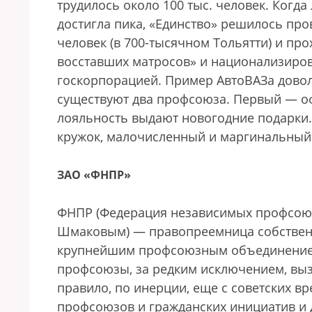
трудилось около 100 тыс. человек. Когд
достигла пика, «Единство» решилось пров
человек (в 700-тысячном Тольятти) и пр
восставших матросов» и национализиров
госкорпорацией. Пример АвтоВАЗа дово
существуют два профсоюза. Первый — оф
лояльность выдают новогодние подарки
кружок, малочисленный и маргинальный
ЗАО «ФНПР»
ФНПР (Федерация независимых профсоюз
Шмаковым) — правопреемница собственн
крупнейшим профсоюзным объединением
профсоюзы, за редким исключением, вызы
правило, по инерции, еще с советских в
профсоюзов и гражданских инициатив и 