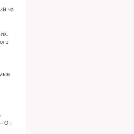
ий на
их,
оге
имые
s
 — Он