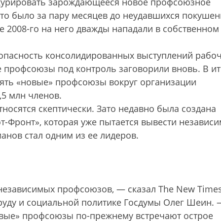
т курировать зарождающееся новое профсоюзное
Это было за пару месяцев до неудавшихся покушен
е 2008-го на него дважды нападали в собственном
а опасность консолидированных выступлений рабоч
 профсоюзы под контроль заговорили вновь. В ит
нять «новые» профсоюзы вокруг организации
,5 млн членов.
тносятся скептически. Зато недавно была создана
т-Фронт», которая уже пытается вывести независ
анов стал одним из ее лидеров.
 независимых профсоюзов, — сказал The New Time
труду и социальной политике Госдумы Олег Шеин.
овые» профсоюзы по-прежнему встречают острое