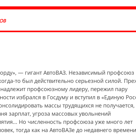
РОВ
орду», — гигант АвтоВАЗ. Независимый проф­союз
и когда-то был действительно серьезной силой. Пр
и надлежит профсоюзному лидеру, пережил пару
ности избрался в Госдуму и вступил в «Единую Рос
нсолидировать массы трудящихся не получается, 
вня зарплат, угроза массовых увольнений
ятия... Но численность профсоюза уже много лет
ловек, тогда как на АвтоВАЗе до недавнего времен