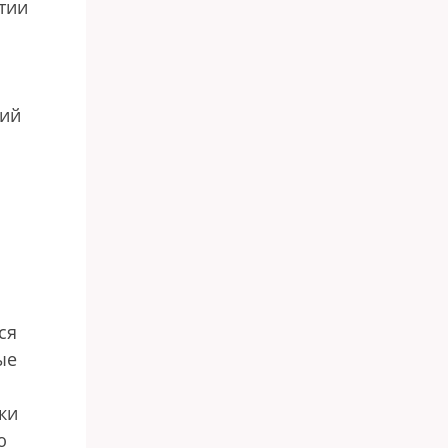
тии
тий
ся
ые
ки
ю